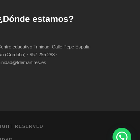
¿Dónde estamos?
entro educativo Trinidad. Calle Pepe Espaliú
/n (Córdoba) · 957 295 288 ·
rinidad@fdemartires.es
RIGHT RESERVED
CIDAD