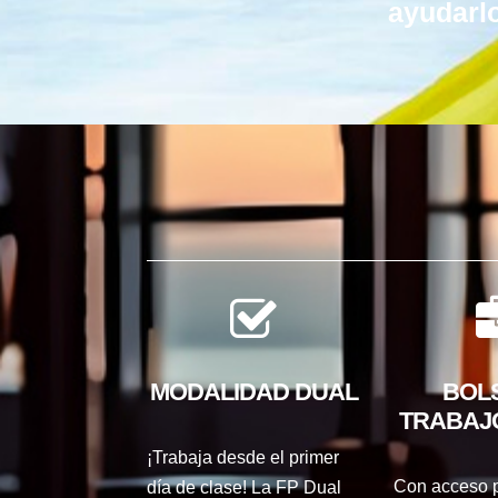
ayudarlo
MODALIDAD DUAL
BOL
TRABAJ
¡Trabaja desde el primer
Con acceso p
día de clase! La FP Dual