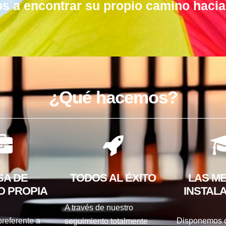
s a encontrar su propio camino hacia 
¿Qué hacemos?
SA DE
TODOS AL ÉXITO
LAS M
O PROPIA
INSTAL
A través de nuestro
referente a
Disponemos 
seguimiento totalmente