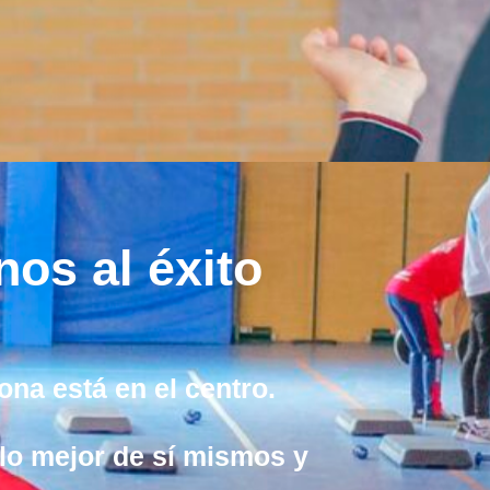
os al éxito
na está en el centro.
lo mejor de sí mismos y