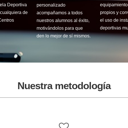
ela Deportiva
equipamiento
personalizado
cualquiera de
propios y con
acompañamos a todos
Centros
el uso de ins
nuestros alumnos al éxito,
deportivas mu
motivándolos para que
den lo mejor de sí mismos.
Nuestra metodología